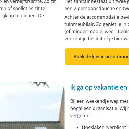
n verblijfsruimte. Zo zit
Het sanitair bestaat uit twee 
ten of spelletjes zit te
een 2-persoonsdouche en tw
lijk op te dienen. De
Achter de accommodatie bevin
tuinmeubilair. Zo geniet je 
(of minder mooie) weer. Ben
voordat je besluit of je hier 
Boek de kleine accommod
Ik ga op vakantie 
Bij een weekendje weg met
nogal een organisatie. Wij 
vergeten:
Hoeslaken (verplicht)