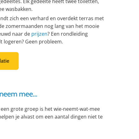
gedeeltes. Elk gedeelte heeft twee toiletten,
ee wasbakken.
dt zich een verhard en overdekt terras met
in de zomermaanden nog lang van het mooie
ieuwd naar de
prijzen
? Een rondleiding
wilt logeren? Geen probleem.
atie
en neem mee…
 een grote groep is het wie-neemt-wat-mee
helpen je alvast om een aantal dingen niet te